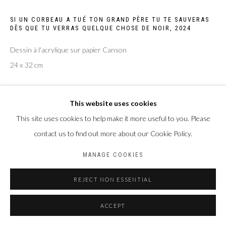
BACK TO ART FAIRS
SI UN CORBEAU A TUÉ TON GRAND PÈRE TU TE SAUVERAS
DÈS QUE TU VERRAS QUELQUE CHOSE DE NOIR
,
2024
Privacy Policy
Manage cookies
Dessin à l'acrylique sur papier Canson
COPYRIGHT CP ART 2026
SITE BY ARTLOGIC
24 x 32 cm
Galerie PERSON Paris - Bruxelles
Copyright The Artist
This website uses cookies
ENQUIRE
This site uses cookies to help make it more useful to you. Please
contact us to find out more about our Cookie Policy.
MANAGE COOKIES
PARTAGER
REJECT NON ESSENTIAL
ACCEPT