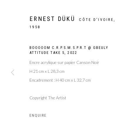
ERNEST DÜKÜ
CÔTE D'IVOIRE,
1958
BOOOOOM C.R.P.S.M.S.P.R.T @ GBEULY
ATTITUDE TAKE 5
,
2022
Encre acrylique sur papier Canson Noir
H 21 cm x L 28,3 cm
Encadrement : H 40 cm x L 32,7 cm
Copyright The Artist
DRAWING NOW 
ENQUIRE