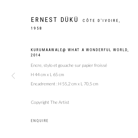
ERNEST DÜKÜ
CÔTE D'IVOIRE,
1958
KURUMAAWALE@ WHAT A WONDERFUL WORLD
,
2014
Encre, stylo et gouache sur papier froissé
H 44 cm x L 65 cm
Encadrement : H 55,2 cm x L 70,5 cm
Copyright The Artist
DRAWING NOW 
ENQUIRE