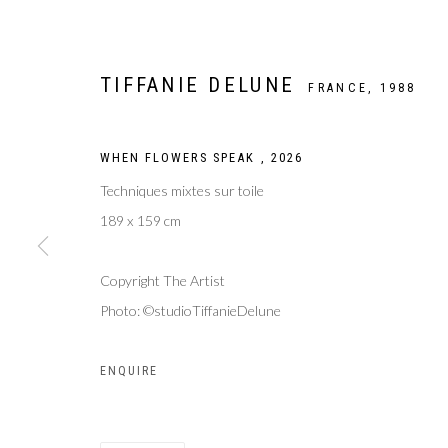
TIFFANIE DELUNE
FRANCE,
1988
WHEN FLOWERS SPEAK
,
2026
Techniques mixtes sur toile
189 x 159 cm
Copyright The Artist
Photo: ©studioTiffanieDelune
ART PARIS 202
ENQUIRE