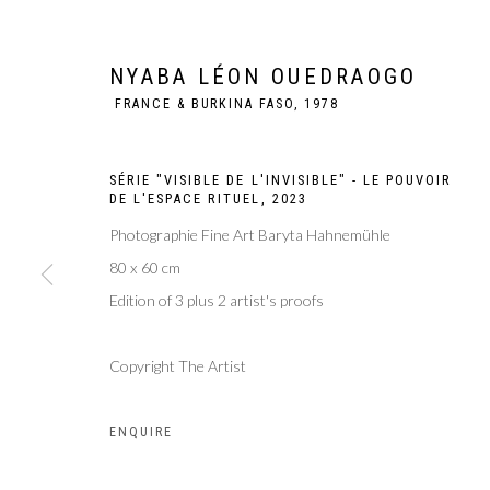
NYABA LÉON OUEDRAOGO
FRANCE & BURKINA FASO,
1978
SÉRIE "VISIBLE DE L'INVISIBLE" - LE POUVOIR
DE L'ESPACE RITUEL
,
2023
Photographie Fine Art Baryta Hahnemühle
80 x 60 cm
Edition of 3 plus 2 artist's proofs
NYABA LÉON O
Copyright The Artist
ENQUIRE
FRANCE & BURKINA FASO,
1978