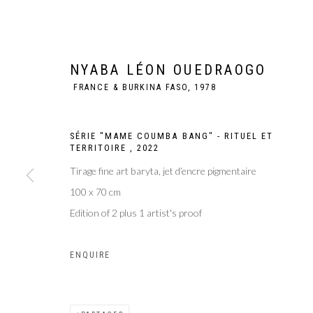
NYABA LÉON OUEDRAOGO
FRANCE & BURKINA FASO,
1978
SÉRIE "MAME COUMBA BANG" - RITUEL ET
TERRITOIRE
,
2022
Tirage fine art baryta, jet d’encre pigmentaire
100 x 70 cm
Edition of 2 plus 1 artist's proof
NYABA LÉON O
ENQUIRE
FRANCE & BURKINA FASO,
1978