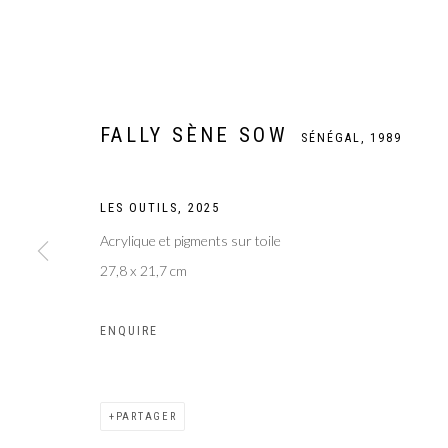
FALLY SÈNE SOW
SÉNÉGAL,
1989
LES OUTILS
,
2025
Acrylique et pigments sur toile
27,8 x 21,7 cm
FALLY SÈNE SO
ENQUIRE
SÉNÉGAL,
1989
PARTAGER