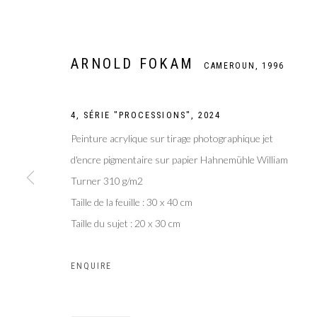
ARNOLD FOKAM
CAMEROUN,
1996
4, SÉRIE "PROCESSIONS"
,
2024
Peinture acrylique sur tirage photographique jet
d'encre pigmentaire sur papier Hahnemühle William
Turner 310 g/m2
Taille de la feuille : 30 x 40 cm
Taille du sujet : 20 x 30 cm
ARNOLD FOKA
ENQUIRE
CAMEROUN,
1996