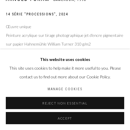
Privacy Policy
Manage cookies
14 SÉRIE "PROCESSIONS"
,
2024
COPYRIGHT CP ART 2026
SITE BY ARTLOGIC
Œuvre unique
Galerie PERSON Paris - Bruxelles
Peinture acrylique sur tirage photographique jet d'encre pigmentaire
sur papier Hahnemühle William Turner 310 g/m2
Taille de la feuille : 30 x 40 cm
This website uses cookies
Taille du sujet : 20 x 30 cm
This site uses cookies to help make it more useful to you. Please
ENQUIRE
contact us to find out more about our Cookie Policy.
MANAGE COOKIES
PARTAGER
REJECT NON ESSENTIAL
ACCEPT