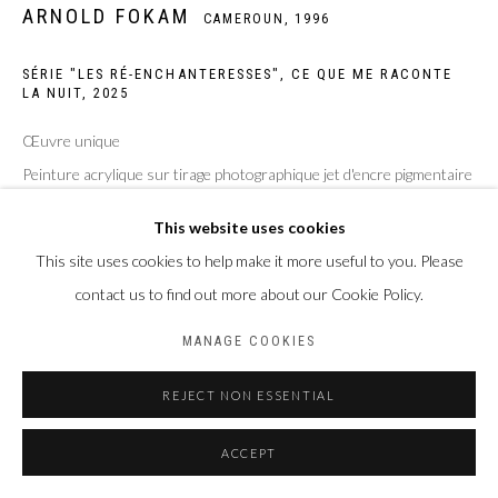
ARNOLD FOKAM
CAMEROUN,
1996
Privacy Policy
Manage cookies
COPYRIGHT CP ART 2026
SITE BY ARTLOGIC
SÉRIE "LES RÉ-ENCHANTERESSES", CE QUE ME RACONTE
LA NUIT
,
2025
Galerie PERSON Paris - Bruxelles
Œuvre unique
Peinture acrylique sur tirage photographique jet d'encre pigmentaire
sur papier Hahnemühle William Turner 310 g/m2
This website uses cookies
Taille de la feuille : 40 x 50 cm
This site uses cookies to help make it more useful to you. Please
Taille du sujet : 30 x 40 cm
contact us to find out more about our Cookie Policy.
ENQUIRE
MANAGE COOKIES
REJECT NON ESSENTIAL
PARTAGER
ACCEPT