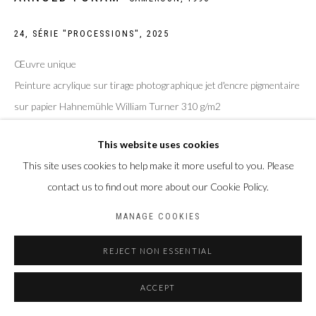
Privacy Policy
Manage cookies
24, SÉRIE "PROCESSIONS"
,
2025
COPYRIGHT CP ART 2026
SITE BY ARTLOGIC
Œuvre unique
Peinture acrylique sur tirage photographique jet d'encre pigmentaire
Galerie PERSON Paris - Bruxelles
sur papier Hahnemühle William Turner 310 g/m2
Taille de la feuille : 30 x 40 cm
This website uses cookies
Taille du sujet : 20 x 30 cm
This site uses cookies to help make it more useful to you. Please
Photo: Laura Pennehouat
contact us to find out more about our Cookie Policy.
MANAGE COOKIES
ENQUIRE
REJECT NON ESSENTIAL
PARTAGER
ACCEPT