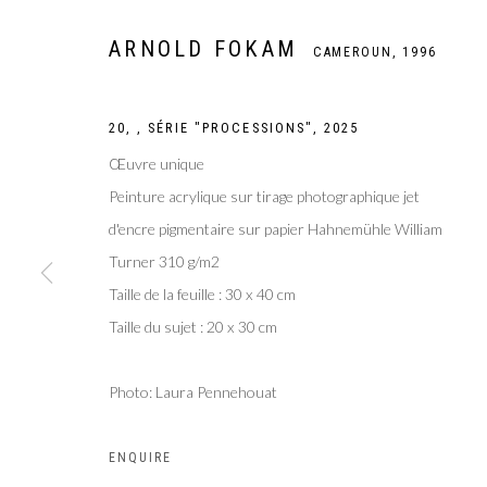
ARNOLD FOKAM
CAMEROUN,
1996
20, , SÉRIE "PROCESSIONS"
,
2025
Œuvre unique
Peinture acrylique sur tirage photographique jet
d'encre pigmentaire sur papier Hahnemühle William
Turner 310 g/m2
Taille de la feuille : 30 x 40 cm
Taille du sujet : 20 x 30 cm
ARNOLD FOKA
Photo: Laura Pennehouat
CAMEROUN,
1996
ENQUIRE