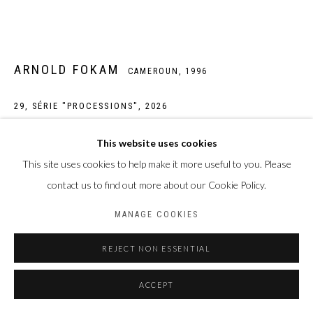
Privacy Policy
Manage cookies
COPYRIGHT CP ART 2026
SITE BY ARTLOGIC
ARNOLD FOKAM
CAMEROUN,
1996
Galerie PERSON Paris - Bruxelles
29, SÉRIE "PROCESSIONS"
,
2026
Œuvre unique
This website uses cookies
Peinture acrylique sur tirage photographique jet d'encre pigmentaire
This site uses cookies to help make it more useful to you. Please
sur papier Hahnemühle William Turner 310 g/m2
contact us to find out more about our Cookie Policy.
Taille de la feuille : 30 x 40 cm
MANAGE COOKIES
Taille du sujet : 20 x 30 cm
REJECT NON ESSENTIAL
Photo: Laura Pennehouat
ACCEPT
ENQUIRE