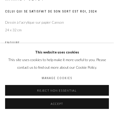
Privacy Policy
Manage cookies
CELUI QUI SE SATISFAIT DE SON SORT EST ROI
,
2024
COPYRIGHT CP ART 2026
SITE BY ARTLOGIC
Dessin à l’acrylique sur papier Canson
24 x 32 cm
Galerie PERSON Paris - Bruxelles
ENQUIRE
This website uses cookies
This site uses cookies to help make it more useful to you. Please
PARTAGER
contact us to find out more about our Cookie Policy.
MANAGE COOKIES
REJECT NON ESSENTIAL
ACCEPT