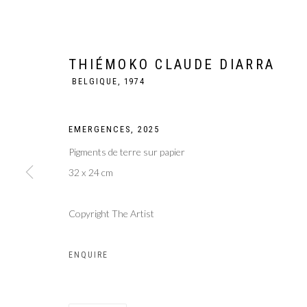
THIÉMOKO CLAUDE DIARRA
BELGIQUE,
1974
EMERGENCES
,
2025
Pigments de terre sur papier
32 x 24 cm
Copyright The Artist
THIÉMOKO CLA
ENQUIRE
BELGIQUE,
1974