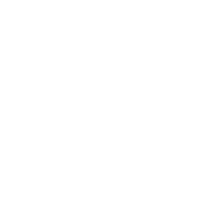
SÉRIE "FUTURE MEMORIES" 29
,
2024