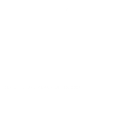
SÉRIE "FUTURE MEMORIES" 15
,
2024