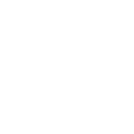
SÉRIE "FUTURE MEMORIES" 18
,
2024