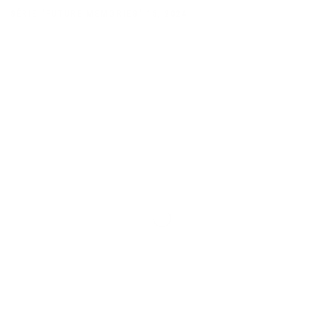
SÉRIE "FUTURE MEMORIES" 15
,
2024