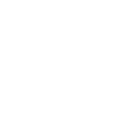
social et à la photographie d'art. Il a exposé dans diverses galeries à
New York, Paris, Berlin, Madrid, au Maroc, au Canada, à Amsterdam,
au Mali, à Miami et à São Paulo. Son travail a été publié dans de
nombreux magazines internationaux et dans divers catalogues,
notamment Snap Judgments : New Directions in African Photography,
édité par Okwui Enwezor et publié par l'International Centre for
Photography à New York en 2007.
ŒUVRES