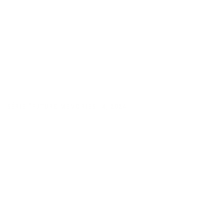
SÉRIE "FUTURE MEMORIES" 4
,
2024