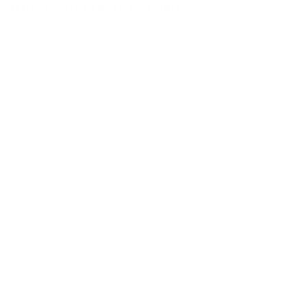
SÉRIE "FUTURE MEMORIES" 14
,
2024