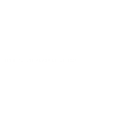
SÉRIE "FUTURE MEMORIES" 29
,
2024