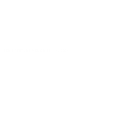
SÉRIE "FUTURE MEMORIES" 14
,
2024