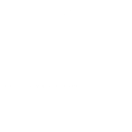
SÉRIE "FUTURE MEMORIES" 18
,
2024