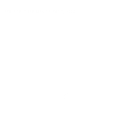
SÉRIE "FUTURE MEMORIES" 7
,
2024