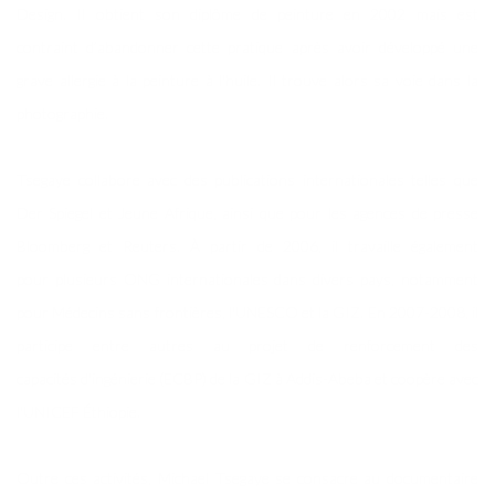
Design. Il obtient son diplôme de peinture en 2002 mais est
contraint d’abandonner cette pratique après avoir développé une
grave allergie à la peinture à l'huile. Il trouve alors sa voie dans la
photographie.
Tsegaye collabore avec des publications internationales telles que
Der Spiegel et Jeune Afrique, ainsi que pour les agences de presse
Bloomberg et Reuters. À partir de 2006, il travaille également
pour plusieurs ONG internationales dans divers pays, notamment
pour Médecins sans frontières, l'UNESCO et la GIZ. En 2007-2008, il
participe entre autres au projet de renforcement des
capacités d'ingénierie (ECBP) de la GIZ à Addis-Abeba et coopère avec
l'UNICEF Éthiopie.
Outre ces activités, Michael Tsegaye se consacre au documentaire