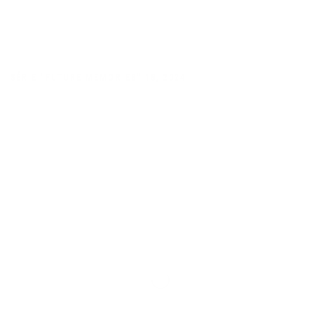
SÉRIE "FUTURE MEMORIES" 18
,
2024