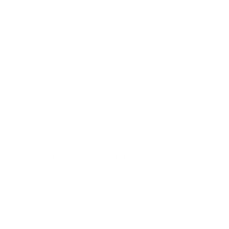
SÉRIE "FUTURE MEMORIES" 7
,
2024