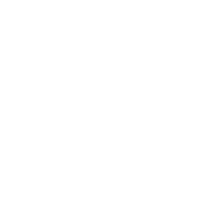
SÉRIE "FUTURE MEMORIES" 4
,
2024