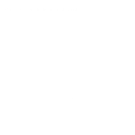
SÉRIE "FUTURE MEMORIES" 4
,
2024