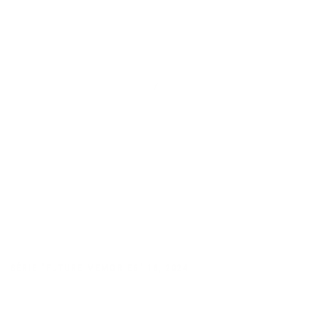
SÉRIE "FUTURE MEMORIES" 15
,
2024