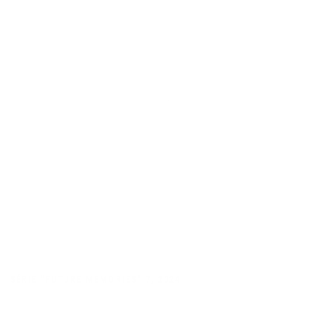
SÉRIE "FUTURE MEMORIES" 7
,
2024