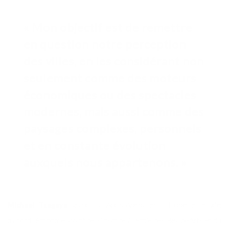
« Mon objectif est de remettre
en question notre perception
des villes, en les considérant non
seulement comme des moteurs
économiques ou des spectacles
modernes, mais aussi comme des
paysages complexes, personnels
et en constante évolution
auxquels nous appartenons. »
Michael Tsegaye
grandit à Addis-Abeba en Ethiopie et étudie
d’abord l’économie avant de s'inscrire à l'école des Beaux-Arts et du