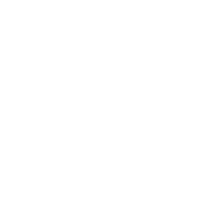
Michael Tsegaye
PARTAGER