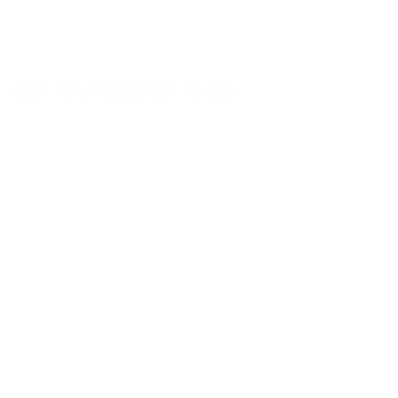
SÉRIE "FUTURE MEMORIES" 14
,
2024