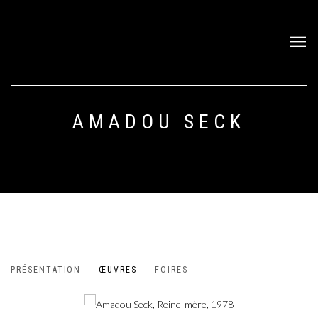
AMADOU SECK
AMADOU SECK
PRÉSENTATION
ŒUVRES
FOIRES
SENEGAL,
1950