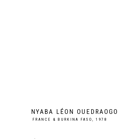
MAME COUMBA BANG
NYABA LÉON OUEDRAOGO
PARIS
24 JUIN - 29 JUI
NYABA LÉON OUEDRAOGO
FRANCE & BURKINA FASO,
1978