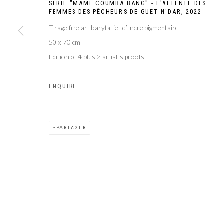
SÉRIE "MAME COUMBA BANG" - L'ATTENTE DES
FEMMES DES PÊCHEURS DE GUET N'DAR
,
2022
Galer
Privacy Policy
Manage cookies
Tirage fine art baryta, jet d’encre pigmentaire
COPYRIGHT CP ART 2026
SITE BY ARTLOGIC
50 x 70 cm
Edition of 4 plus 2 artist's proofs
ENQUIRE
PARTAGER