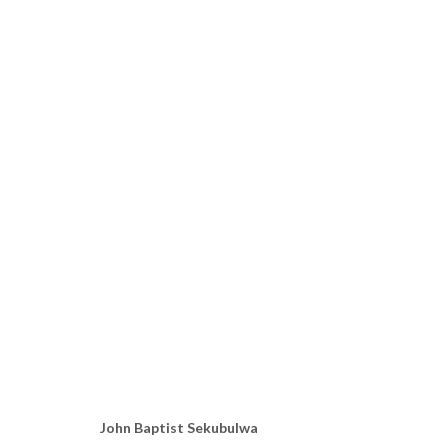
AFROGLITCH
TSHAM, TCHOFFO, SEKUBULWA
PARIS
14 SEPTEMB
John Baptist Sekubulwa