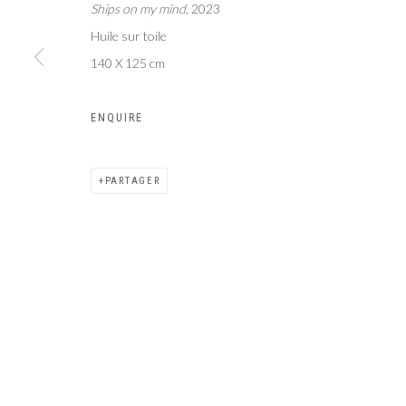
Ships on my mind
, 2023
Galer
Privacy Policy
Manage cookies
Huile sur toile
COPYRIGHT CP ART 2026
SITE BY ARTLOGIC
140 X 125 cm
ENQUIRE
PARTAGER