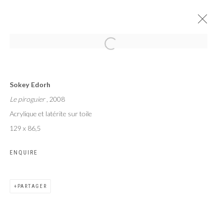
LA TERRE AUX HOMMES BIENVEILLANTS
Sokey Edorh
SOKEY EDORH
PARIS
17 JANVIER - 10 FÉVRIER 2024
Le piroguier
, 2008
Acrylique et latérite sur toile
129 x 86,5
ENQUIRE
Privacy Policy
Manage cookies
COPYRIGHT CP ART 2026
SITE BY ARTLOGIC
PARTAGER
Galerie PERSON Paris - Bruxelles