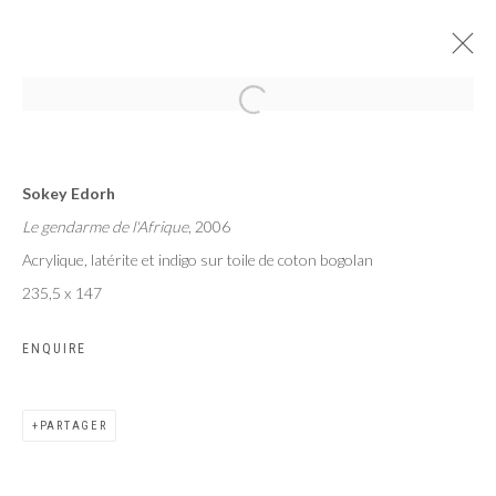
LA TERRE AUX HOMMES BIENVEILLANTS
Sokey Edorh
SOKEY EDORH
PARIS
17 JANVIER - 10 FÉVRIER 2024
Le gendarme de l'Afrique
, 2006
Acrylique, latérite et indigo sur toile de coton bogolan
235,5 x 147
ENQUIRE
Privacy Policy
Manage cookies
COPYRIGHT CP ART 2026
SITE BY ARTLOGIC
PARTAGER
Galerie PERSON Paris - Bruxelles