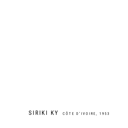
AU PAYS DES HOMMES INTÈGRE
EXPOSITION COLLECTIVE DE 7 ARTISTES BURKINABÈ
SIRIKI KY
CÔTE D'IVOIRE,
1953