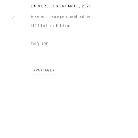
LA MÈRE DES ENFANTS
,
2020
Galer
Privacy Policy
Manage cookies
Bronze à la cire perdue et patine
COPYRIGHT CP ART 2026
SITE BY ARTLOGIC
H 114 x L 9 x P 10 cm
ENQUIRE
PARTAGER