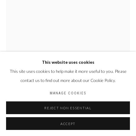
This website uses cookies
This site uses cookies to help make it more useful to you. Please
contact us to find out more about our Cookie Policy.
MOUSS BLACK
BURKINA FASO,
1990
MANAGE COOKIES
SANS TITRE
,
2023
REJECT NON ESSENTIAL
Encre, gouache, tâche de café sur papier
45 x 32 cm
ACCEPT