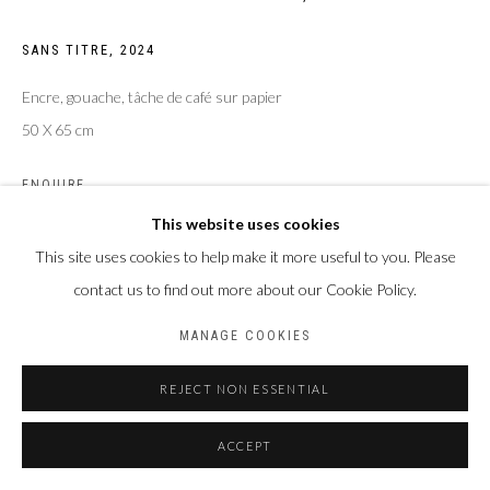
SANS TITRE
,
2024
Encre, gouache, tâche de café sur papier
50 X 65 cm
ENQUIRE
This website uses cookies
This site uses cookies to help make it more useful to you. Please
PARTAGER
contact us to find out more about our Cookie Policy.
MANAGE COOKIES
REJECT NON ESSENTIAL
ACCEPT