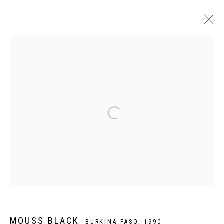
AU PAYS DES HOMMES INTÈGRES
EXPOSITION COLLECTIVE DE 7 ARTISTES BURKINABÈ
PARIS
8 JUIN - 27 JUILLET 2024
Privacy Policy
Manage cookies
COPYRIGHT CP ART 2026
SITE BY ARTLOGIC
Galerie PERSON Paris - Bruxelles
MOUSS BLACK
BURKINA FASO,
1990