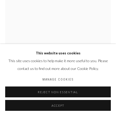
This website uses cookies
This site uses cookies to help make it more useful to you. Please
contact us to find out more about our Cookie Policy.
ABOU SIDIBÉ
CÔTE D'IVOIRE,
1977
MANAGE COOKIES
SANS TITRE (PUISETTE)
,
2023
REJECT NON ESSENTIAL
Boutons, cauris, coquillages, boite de conserve, cadenas, fils,
ACCEPT
statuettes en bois et métal sur chambre à air