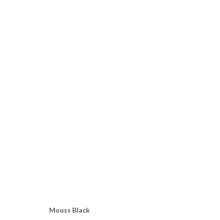
AU PAYS DES HOMMES INTÈGRE
EXPOSITION COLLECTIVE DE 7 ARTISTES BURKINABÈ
Mouss Black