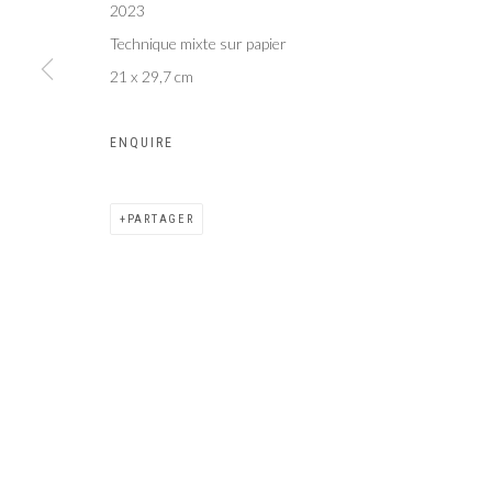
2023
Galer
Privacy Policy
Manage cookies
Technique mixte sur papier
COPYRIGHT CP ART 2026
SITE BY ARTLOGIC
21 x 29,7 cm
ENQUIRE
PARTAGER