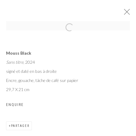
AU PAYS DES HOMMES INTÈGRES
Mouss Black
EXPOSITION COLLECTIVE DE 7 ARTISTES BURKINABÈ
Sans titre
, 2024
PARIS
8 JUIN - 27 JUILLET 2024
signé et daté en bas à droite
Encre, gouache, tâche de café sur papier
29,7 X 21 cm
Privacy Policy
Manage cookies
ENQUIRE
COPYRIGHT CP ART 2026
SITE BY ARTLOGIC
PARTAGER
Galerie PERSON Paris - Bruxelles