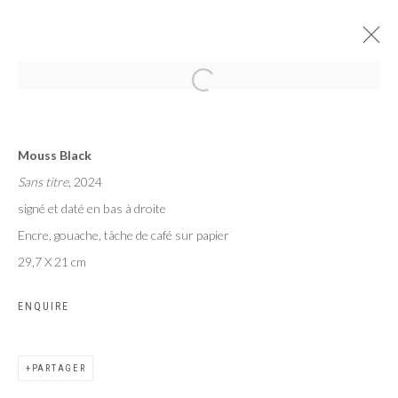
AU PAYS DES HOMMES INTÈGRES
Mouss Black
EXPOSITION COLLECTIVE DE 7 ARTISTES BURKINABÈ
Sans titre
, 2024
PARIS
8 JUIN - 27 JUILLET 2024
signé et daté en bas à droite
Encre, gouache, tâche de café sur papier
29,7 X 21 cm
Privacy Policy
Manage cookies
ENQUIRE
COPYRIGHT CP ART 2026
SITE BY ARTLOGIC
PARTAGER
Galerie PERSON Paris - Bruxelles