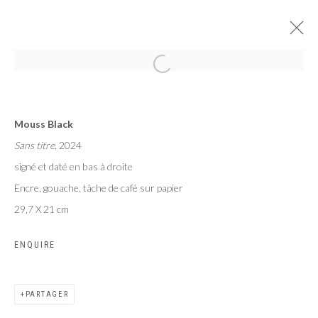
AU PAYS DES HOMMES INTÈGRES
Mouss Black
EXPOSITION COLLECTIVE DE 7 ARTISTES BURKINABÈ
Sans titre
, 2024
PARIS
8 JUIN - 27 JUILLET 2024
signé et daté en bas à droite
Encre, gouache, tâche de café sur papier
29,7 X 21 cm
Privacy Policy
Manage cookies
ENQUIRE
COPYRIGHT CP ART 2026
SITE BY ARTLOGIC
PARTAGER
Galerie PERSON Paris - Bruxelles