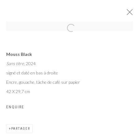
AU PAYS DES HOMMES INTÈGRES
Mouss Black
EXPOSITION COLLECTIVE DE 7 ARTISTES BURKINABÈ
Sans titre
, 2024
PARIS
8 JUIN - 27 JUILLET 2024
signé et daté en bas à droite
Encre, gouache, tâche de café sur papier
42 X 29,7 cm
Privacy Policy
Manage cookies
ENQUIRE
COPYRIGHT CP ART 2026
SITE BY ARTLOGIC
PARTAGER
Galerie PERSON Paris - Bruxelles