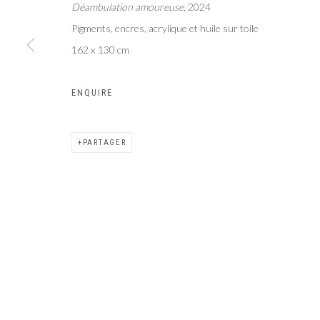
Déambulation amoureuse
, 2024
Galer
Privacy Policy
Manage cookies
Pigments, encres, acrylique et huile sur toile
COPYRIGHT CP ART 2026
SITE BY ARTLOGIC
162 x 130 cm
ENQUIRE
PARTAGER