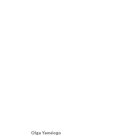
AU PAYS DES HOMMES INTÈGRE
EXPOSITION COLLECTIVE DE 7 ARTISTES BURKINABÈ
Olga Yaméogo