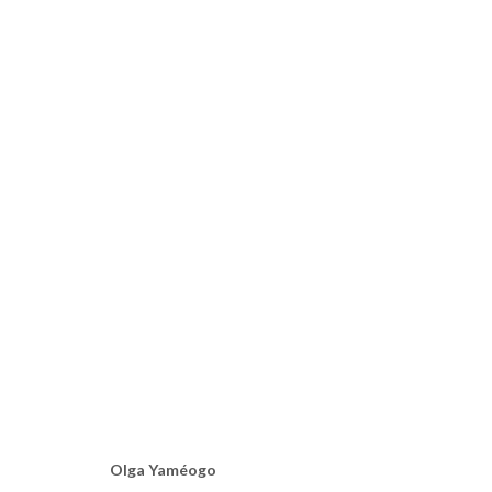
AU PAYS DES HOMMES INTÈGRE
EXPOSITION COLLECTIVE DE 7 ARTISTES BURKINABÈ
Olga Yaméogo