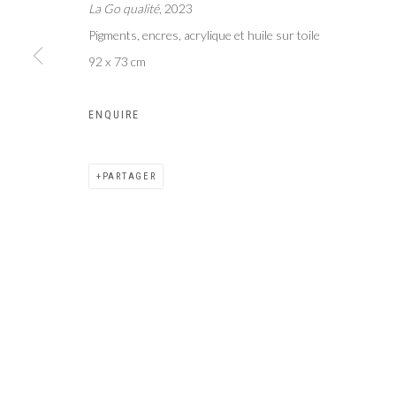
La Go qualité
, 2023
Galer
Privacy Policy
Manage cookies
Pigments, encres, acrylique et huile sur toile
COPYRIGHT CP ART 2026
SITE BY ARTLOGIC
92 x 73 cm
ENQUIRE
PARTAGER