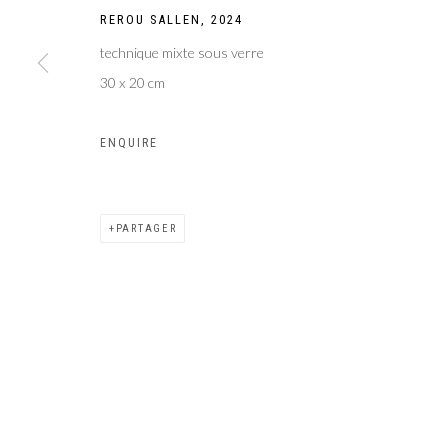
REROU SALLEN
,
2024
Galer
Privacy Policy
Manage cookies
technique mixte sous verre
COPYRIGHT CP ART 2026
SITE BY ARTLOGIC
30 x 20 cm
ENQUIRE
PARTAGER