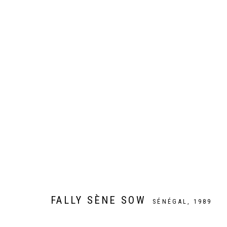
DEVENIR... UNE ÉPOPÉE HUMAIN
EXPOSITION COLLECTIVE DE SIX ARTISTES AFRICAINS 
FALLY SÈNE SOW
SÉNÉGAL,
1989