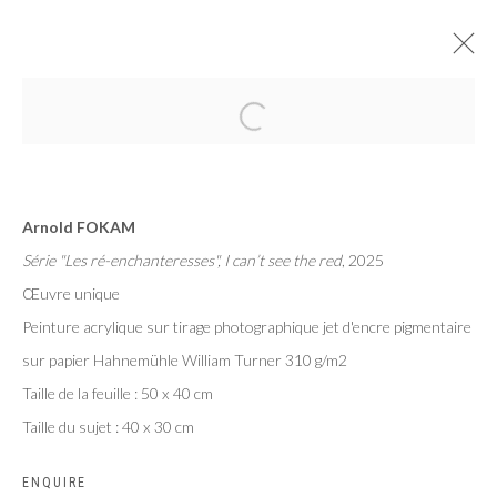
ABSENCES INCARNÉES
WILFRIED MBIDA & ARNOLD FOKAM
Arnold FOKAM
PARIS
21 MARS - 10 MAI 2025
Série "Les ré-enchanteresses", I can’t see the red
, 2025
Œuvre unique
Peinture acrylique sur tirage photographique jet d'encre pigmentaire
sur papier Hahnemühle William Turner 310 g/m2
Privacy Policy
Manage cookies
Taille de la feuille : 50 x 40 cm
COPYRIGHT CP ART 2026
SITE BY ARTLOGIC
Taille du sujet : 40 x 30 cm
Galerie PERSON Paris - Bruxelles
ENQUIRE