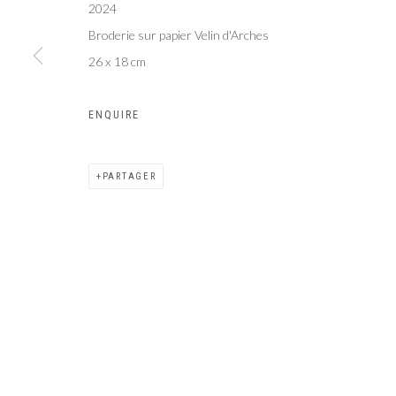
2024
Galer
Privacy Policy
Manage cookies
Broderie sur papier Velin d'Arches
COPYRIGHT CP ART 2026
SITE BY ARTLOGIC
26 x 18 cm
ENQUIRE
PARTAGER