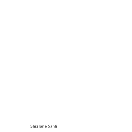
ET LA SÈVE FUT...
GHIZLANE SAHLI
BRUXELLES
28 JUIN - 26 JUILLE
Ghizlane Sahli