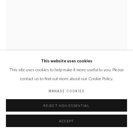
Galerie PERSON Paris - Bruxelles
This website uses cookies
This site uses cookies to help make it more useful to you. Please
NYABA LÉON OUEDRAOGO
contact us to find out more about our Cookie Policy.
FRANCE & BURKINA
FASO,
1978
MANAGE COOKIES
SÉRIE "CROCODILES" - LA SURRÉALITÉ
,
2025
REJECT NON ESSENTIAL
Photographie Fine Art Baryta Hahnemühle
ACCEPT
100 x 70 cm
Edition of 3 plus 2 artist's proofs