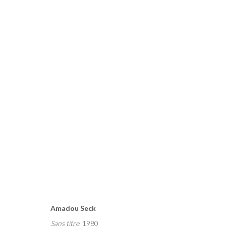
L'ÉCOLE DE DAKAR
PHILIPPE SÈNE ET AMADOU SECK
PARIS
24 FÉVRIE
Amadou Seck
Sans titre
, 1980