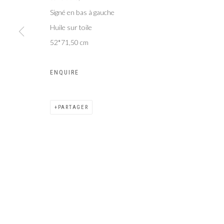
Signé en bas à gauche
Galer
Privacy Policy
Manage cookies
Huile sur toile
COPYRIGHT CP ART 2026
SITE BY ARTLOGIC
52*71,50 cm
ENQUIRE
PARTAGER