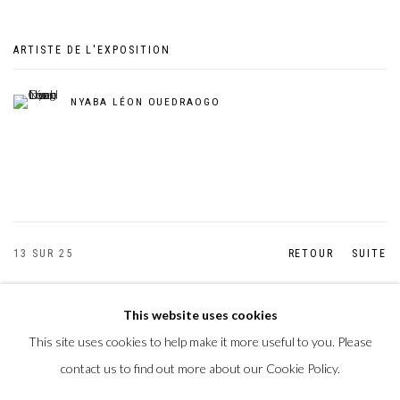
ARTISTE DE L'EXPOSITION
NYABA LÉON OUEDRAOGO
13
SUR 25
RETOUR
SUITE
This website uses cookies
This site uses cookies to help make it more useful to you. Please
Privacy Policy
Manage cookies
contact us to find out more about our Cookie Policy.
COPYRIGHT CP ART 2026
SITE BY ARTLOGIC