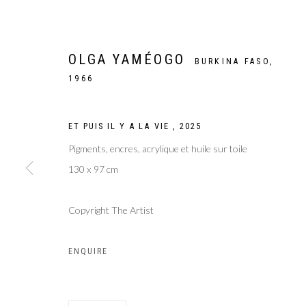
OLGA YAMÉOGO
BURKINA FASO,
1966
ET PUIS IL Y A LA VIE
,
2025
Pigments, encres, acrylique et huile sur toile
130 x 97 cm
Copyright The Artist
ART PARIS 202
ENQUIRE
SANGS MÊLÉS, SE RÉVÉLER DANS L'HYBRIDATION