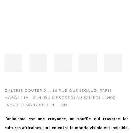
Open a larger version of the following image in a popup:
GALERIE COUTERON, 16 RUE GUÉNÉGAUD, PARIS
MARDI 11H - 21H, DU MERCREDI AU SAMEDI 11H00 -
19H00, DIMANCHE 11H - 18H.
L’animisme est une croyance, un souffle qui traverse les
cultures africaines, un lien entre le monde visible et l’invisible,