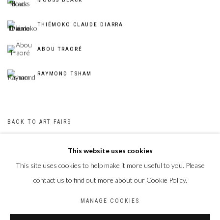
THIÉMOKO CLAUDE DIARRA
ABOU TRAORÉ
RAYMOND TSHAM
BACK TO ART FAIRS
This website uses cookies
This site uses cookies to help make it more useful to you. Please
Privacy Policy
Manage cookies
contact us to find out more about our Cookie Policy.
COPYRIGHT CP ART 2026
SITE BY ARTLOGIC
MANAGE COOKIES
Galerie PERSON Paris - Bruxelles