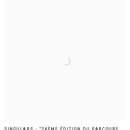
SINGULARS - "24ÈME ÉDITION DU PARCOURS