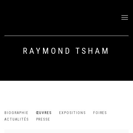
RAYMOND TSHAM
RAYMOND TSHAM
BIOGRAPHIE
ŒUVRES
EXPOSITIONS
FOIRES
RÉPUBLIQUE DÉMOCRATIQUE DU CON
ACTUALITÉS
PRESSE