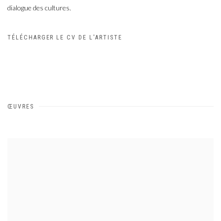
dialogue des cultures.
TÉLÉCHARGER LE CV DE L'ARTISTE
(PDF, OPENS IN A NEW TAB.)
ŒUVRES