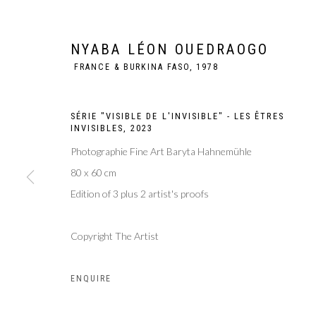
NYABA LÉON OUEDRAOGO
FRANCE & BURKINA FASO,
1978
SÉRIE "VISIBLE DE L'INVISIBLE" - LES ÊTRES
INVISIBLES
,
2023
Photographie Fine Art Baryta Hahnemühle
80 x 60 cm
Edition of 3 plus 2 artist's proofs
NYABA LÉON O
Copyright The Artist
ENQUIRE
FRANCE & BURKINA FASO,
1978