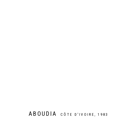
ARTWORKS
Galer
Privacy Policy
Manage cookies
COPYRIGHT CP ART 2026
SITE BY ARTLOGIC
ABOUDIA
CÔTE D'IVOIRE,
1983