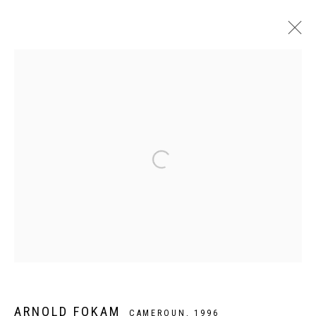
ARTWORKS
Privacy Policy
Manage cookies
COPYRIGHT CP ART 2026
SITE BY ARTLOGIC
Galerie PERSON Paris - Bruxelles
ARNOLD FOKAM
CAMEROUN,
1996