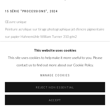
15 SÉRIE "PROCESSIONS"
,
2024
Œuvre unique
Peinture acrylique sur tirage photographique jet d'encre pigmentaire
sur papier Hahnemühle William Turner 310 g/m2
Taille de la feuille : 30 x 40 cm
This website uses cookies
Taille du sujet : 20 x 30 cm
This site uses cookies to help make it more useful to you. Please
ENQUIRE
contact us to find out more about our Cookie Policy.
MANAGE COOKIES
PARTAGER
REJECT NON ESSENTIAL
ACCEPT