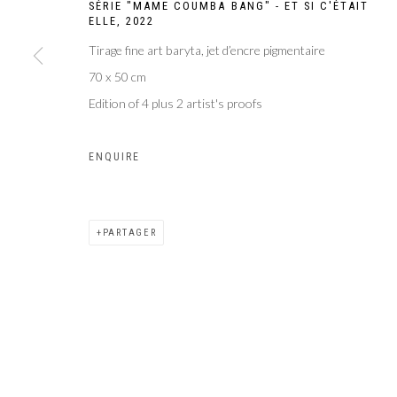
SÉRIE "MAME COUMBA BANG" - ET SI C'ÉTAIT
ELLE
,
2022
Galer
Privacy Policy
Manage cookies
Tirage fine art baryta, jet d’encre pigmentaire
COPYRIGHT CP ART 2026
SITE BY ARTLOGIC
70 x 50 cm
Edition of 4 plus 2 artist's proofs
ENQUIRE
PARTAGER