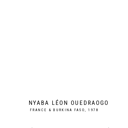
MAME COUMBA BANG
NYABA LÉON OUEDRAOGO
PARIS
24 JUIN - 29 JUI
NYABA LÉON OUEDRAOGO
FRANCE & BURKINA FASO,
1978