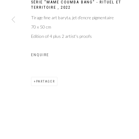
SÉRIE "MAME COUMBA BANG" - RITUEL ET
TERRITOIRE
,
2022
Galer
Privacy Policy
Manage cookies
Tirage fine art baryta, jet d’encre pigmentaire
COPYRIGHT CP ART 2026
SITE BY ARTLOGIC
70 x 50 cm
Edition of 4 plus 2 artist's proofs
ENQUIRE
PARTAGER