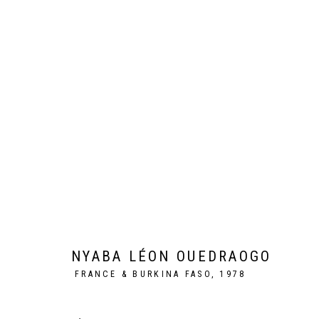
MAME COUMBA BANG
NYABA LÉON OUEDRAOGO
PARIS
24 JUIN - 29 JUI
NYABA LÉON OUEDRAOGO
FRANCE & BURKINA FASO,
1978