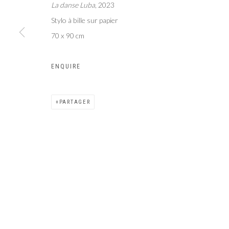
La danse Luba
, 2023
Galer
Privacy Policy
Manage cookies
Stylo à bille sur papier
COPYRIGHT CP ART 2026
SITE BY ARTLOGIC
70 x 90 cm
ENQUIRE
PARTAGER