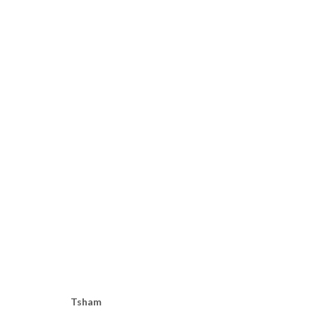
AFROGLITCH
TSHAM, TCHOFFO, SEKUBULWA
PARIS
14 SEPTEMB
Tsham