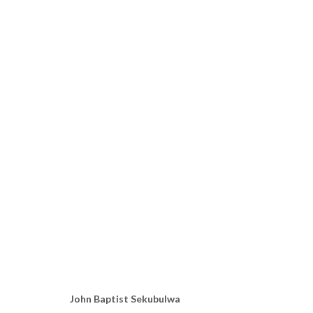
AFROGLITCH
TSHAM, TCHOFFO, SEKUBULWA
PARIS
14 SEPTEMB
John Baptist Sekubulwa