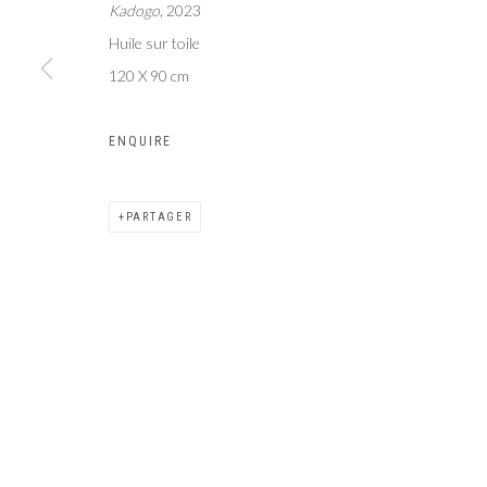
Kadogo
, 2023
Galer
Privacy Policy
Manage cookies
Huile sur toile
COPYRIGHT CP ART 2026
SITE BY ARTLOGIC
120 X 90 cm
ENQUIRE
PARTAGER