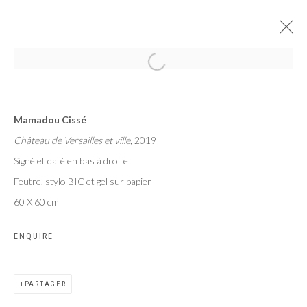
RUBIK'S
Mamadou Cissé
MAMADOU CISSÉ, PAUL NDEMA, SAMUEL NNOROM
Château de Versailles et ville
, 2019
PARIS
6 - 27 SEPTEMBRE 2024
Signé et daté en bas à droite
Feutre, stylo BIC et gel sur papier
60 X 60 cm
Privacy Policy
Manage cookies
ENQUIRE
COPYRIGHT CP ART 2026
SITE BY ARTLOGIC
PARTAGER
Galerie PERSON Paris - Bruxelles