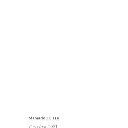
RUBIK'S
MAMADOU CISSÉ, PAUL NDEMA, SAMUEL NNOROM
PA
Mamadou Cissé
Carrefour
, 2021