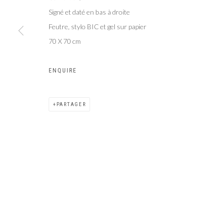
Signé et daté en bas à droite
Galer
Privacy Policy
Manage cookies
Feutre, stylo BIC et gel sur papier
COPYRIGHT CP ART 2026
SITE BY ARTLOGIC
70 X 70 cm
ENQUIRE
PARTAGER